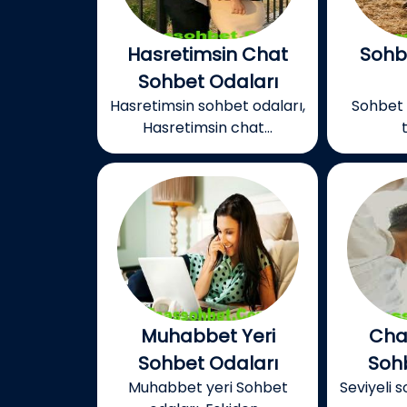
Hasretimsin Chat
Sohb
Sohbet Odaları
Hasretimsin sohbet odaları,
Sohbet y
Hasretimsin chat...
Muhabbet Yeri
Chat
Sohbet Odaları
Soh
Muhabbet yeri Sohbet
Seviyeli 