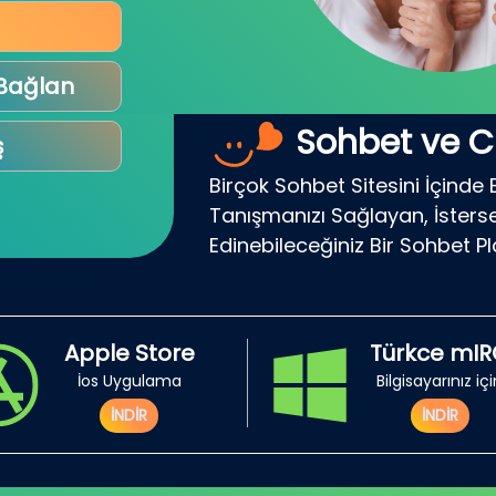
 Bağlan
Sohbet ve C
ş
Birçok Sohbet Sitesini İçinde 
Tanışmanızı Sağlayan, İsterse
Edinebileceğiniz Bir Sohbet P
Apple Store
Türkce mI
İos Uygulama
Bilgisayarınız iç
İNDİR
İNDİR