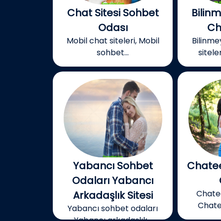
Chat Sitesi Sohbet
Bilin
Odası
Ch
Mobil chat siteleri, Mobil
Bilinm
sohbet...
siteler
Yabancı Sohbet
Chatee
Odaları Yabancı
Chatee
Arkadaşlık Sitesi
Chatee
Yabancı sohbet odaları
Yabancı arkadaşlık...