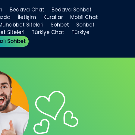
ı
Bedava Chat
Bedava Sohbet
ızda
İletişim
Kurallar
Mobil Chat
Muhabbet Siteleri
Sohbet
Sohbet
t Siteleri
Türkiye Chat
Türkiye
ızlı Sohbet