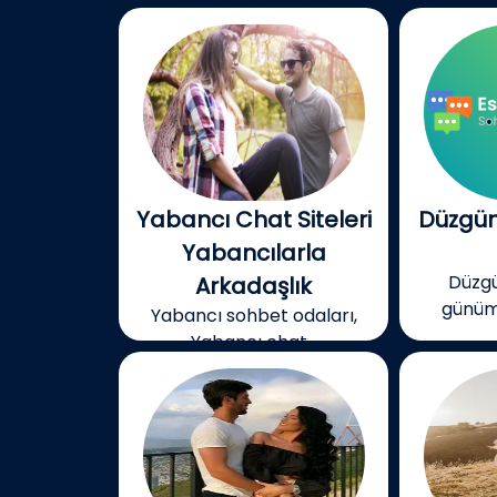
Yabancı Chat Siteleri
Düzgün
Yabancılarla
Düzgü
Arkadaşlık
günümü
Yabancı sohbet odaları,
Yabancı chat...