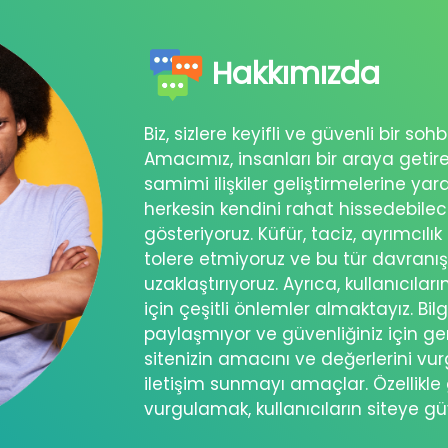
Hakkımızda
Biz, sizlere keyifli ve güvenli bir s
Amacımız, insanları bir araya getir
samimi ilişkiler geliştirmelerine ya
herkesin kendini rahat hissedebil
gösteriyoruz. Küfür, taciz, ayrımcılık
tolere etmiyoruz ve bu tür davranı
uzaklaştırıyoruz. Ayrıca, kullanıcılar
için çeşitli önlemler almaktayız. Bilg
paylaşmıyor ve güvenliğiniz için ger
sitenizin amacını ve değerlerini vu
iletişim sunmayı amaçlar. Özellikle 
vurgulamak, kullanıcıların siteye g