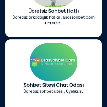
Ücretsiz Sohbet Hattı
Ücretsiz arkadaşlık hatları, Esassohbet.Com
Ücretsiz...
Sohbet Sitesi Chat Odası
Ücretsiz sohbet sitesi , Üyeliksiz...