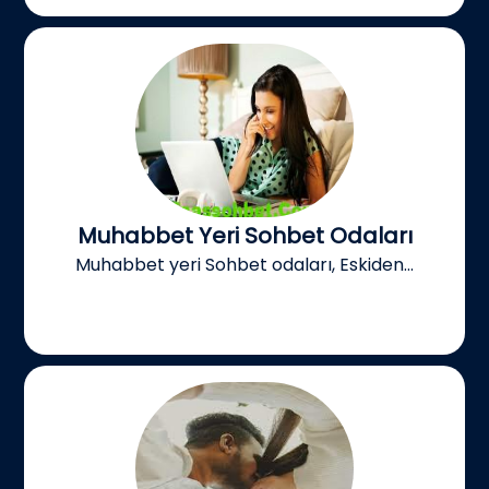
Muhabbet Yeri Sohbet Odaları
Muhabbet yeri Sohbet odaları, Eskiden...