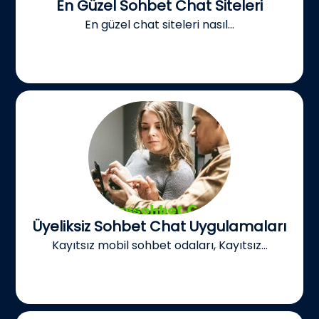
En Güzel Sohbet Chat Siteleri
En güzel chat siteleri nasıl...
Üyeliksiz Sohbet Chat Uygulamaları
Kayıtsız mobil sohbet odaları, Kayıtsız...