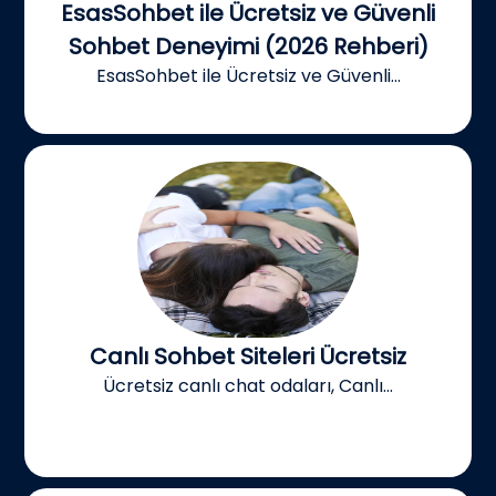
EsasSohbet ile Ücretsiz ve Güvenli
Sohbet Deneyimi (2026 Rehberi)
EsasSohbet ile Ücretsiz ve Güvenli...
Canlı Sohbet Siteleri Ücretsiz
Ücretsiz canlı chat odaları, Canlı...