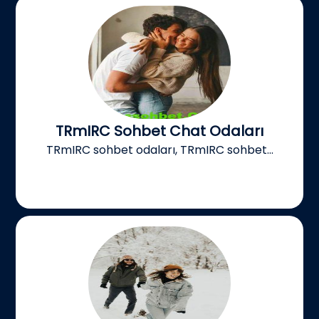
TRmIRC Sohbet Chat Odaları
TRmIRC sohbet odaları, TRmIRC sohbet...