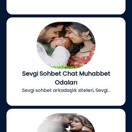
Sevgi Sohbet Chat Muhabbet
Odaları
Sevgi sohbet arkadaşlık siteleri, Sevgi...