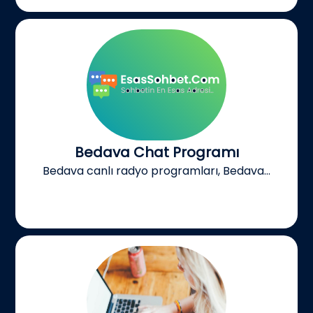
Bedava Chat Programı
Bedava canlı radyo programları, Bedava...