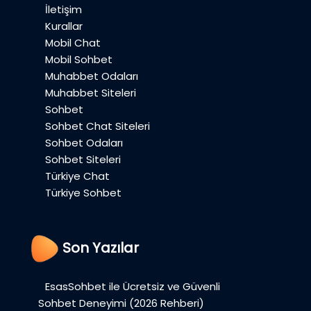
İletişim
Kurallar
Mobil Chat
Mobil Sohbet
Muhabbet Odaları
Muhabbet Siteleri
Sohbet
Sohbet Chat Siteleri
Sohbet Odaları
Sohbet Siteleri
Türkiye Chat
Türkiye Sohbet
Son Yazılar
EsasSohbet ile Ücretsiz ve Güvenli
Sohbet Deneyimi (2026 Rehberi)