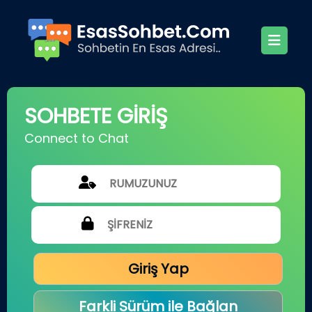
SOHBETE GİRİŞ
Connect to Chat
Giriş Yap
Farkli Sürüm ile Bağlan