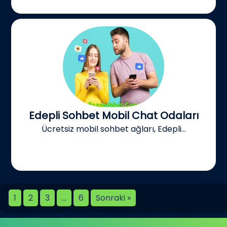
Edepli Sohbet Mobil Chat Odaları
Ücretsiz mobil sohbet ağları, Edepli...
1
2
3
…
6
Sonraki »