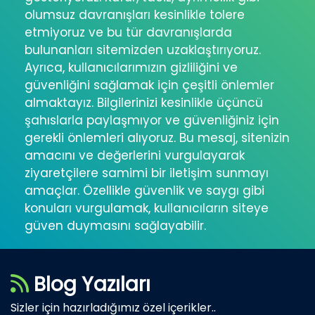
olumsuz davranışları kesinlikle tolere
etmiyoruz ve bu tür davranışlarda
bulunanları sitemizden uzaklaştırıyoruz.
Ayrıca, kullanıcılarımızın gizliliğini ve
güvenliğini sağlamak için çeşitli önlemler
almaktayız. Bilgilerinizi kesinlikle üçüncü
şahıslarla paylaşmıyor ve güvenliğiniz için
gerekli önlemleri alıyoruz. Bu mesaj, sitenizin
amacını ve değerlerini vurgulayarak
ziyaretçilere samimi bir iletişim sunmayı
amaçlar. Özellikle güvenlik ve saygı gibi
konuları vurgulamak, kullanıcıların siteye
güven duymasını sağlayabilir.
Blog Yazıları
Sizler için hazırladığımız özel içerikler..