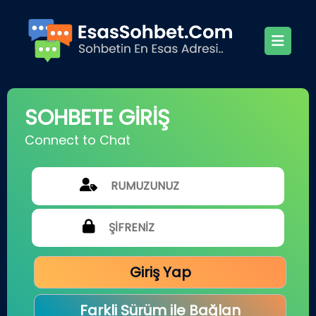
SOHBETE GİRİŞ
Connect to Chat
Giriş Yap
Farkli Sürüm ile Bağlan