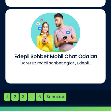
Edepli Sohbet Mobil Chat Odaları
Ücretsiz mobil sohbet ağları, Edepli...
1
2
3
…
6
Sonraki »