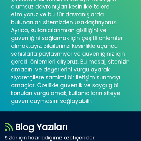
olumsuz davranışları kesinlikle tolere
etmiyoruz ve bu tür davranışlarda
bulunanları sitemizden uzaklaştırıyoruz.
Ayrıca, kullanıcılarımızın gizliliğini ve
güvenliğini sağlamak için çeşitli önlemler
almaktayız. Bilgilerinizi kesinlikle üçüncü
şahıslarla paylaşmıyor ve güvenliğiniz için
gerekli önlemleri alıyoruz. Bu mesaj, sitenizin
amacını ve değerlerini vurgulayarak
ziyaretçilere samimi bir iletişim sunmayı
amaçlar. Özellikle güvenlik ve saygı gibi
konuları vurgulamak, kullanıcıların siteye
güven duymasını sağlayabilir.
Blog Yazıları
Sizler için hazırladığımız özel içerikler..