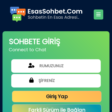
SOHBETE GİRİŞ
Connect to Chat
Giriş Yap
Farkli Sürüm ile Bağlan