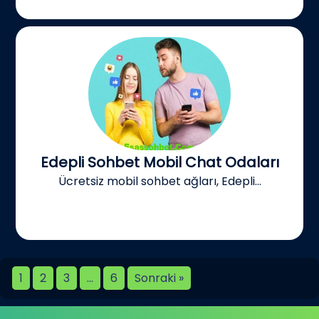
Edepli Sohbet Mobil Chat Odaları
Ücretsiz mobil sohbet ağları, Edepli...
1
2
3
…
6
Sonraki »