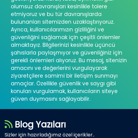
olumsuz davranışları kesinlikle tolere
etmiyoruz ve bu tür davranışlarda
bulunanları sitemizden uzaklaştırıyoruz.
Ayrıca, kullanıcılarımızın gizliliğini ve
güvenliğini sağlamak için çeşitli önlemler
almaktayız. Bilgilerinizi kesinlikle üçüncü
şahıslarla paylaşmıyor ve güvenliğiniz için
gerekli önlemleri alıyoruz. Bu mesaj, sitenizin
amacını ve değerlerini vurgulayarak
ziyaretçilere samimi bir iletişim sunmayı
amaçlar. Özellikle güvenlik ve saygı gibi
konuları vurgulamak, kullanıcıların siteye
güven duymasını sağlayabilir.
Blog Yazıları
Sizler için hazırladığımız özel içerikler..