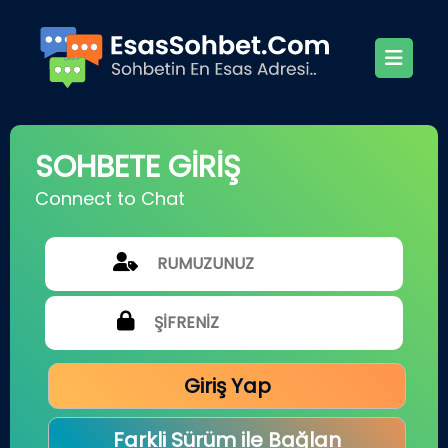
SOHBETE GİRİŞ
Connect to Chat
Giriş Yap
Farkli Sürüm ile Bağlan