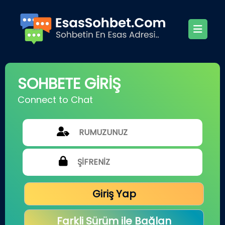
SOHBETE GİRİŞ
Connect to Chat
Giriş Yap
Farkli Sürüm ile Bağlan