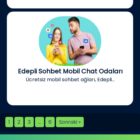
Edepli Sohbet Mobil Chat Odaları
Ücretsiz mobil sohbet ağları, Edepli...
1
2
3
…
6
Sonraki »