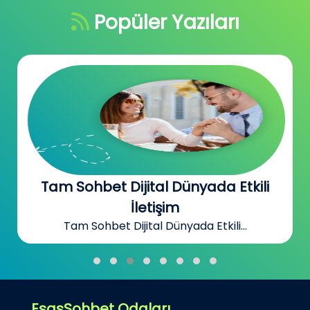
Popüler Yazıları
Dul Chat Dul Bayanlarla Sohbet
Odası
Esassohbet.Com Dul Chat Dul Bayanlarla...
EsasSohbet Odaları