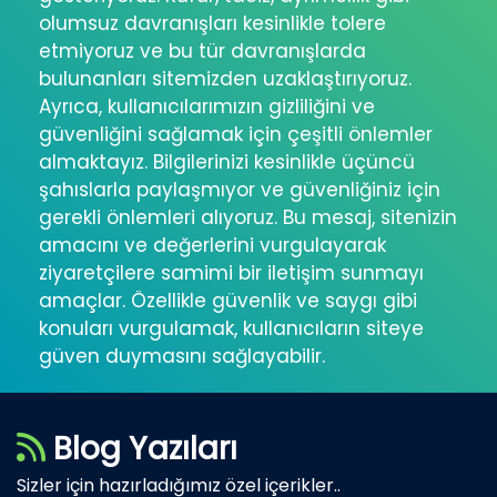
olumsuz davranışları kesinlikle tolere
etmiyoruz ve bu tür davranışlarda
bulunanları sitemizden uzaklaştırıyoruz.
Ayrıca, kullanıcılarımızın gizliliğini ve
güvenliğini sağlamak için çeşitli önlemler
almaktayız. Bilgilerinizi kesinlikle üçüncü
şahıslarla paylaşmıyor ve güvenliğiniz için
gerekli önlemleri alıyoruz. Bu mesaj, sitenizin
amacını ve değerlerini vurgulayarak
ziyaretçilere samimi bir iletişim sunmayı
amaçlar. Özellikle güvenlik ve saygı gibi
konuları vurgulamak, kullanıcıların siteye
güven duymasını sağlayabilir.
Blog Yazıları
Sizler için hazırladığımız özel içerikler..