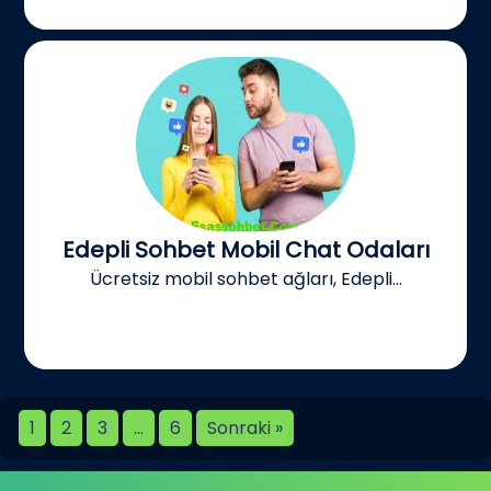
Edepli Sohbet Mobil Chat Odaları
Ücretsiz mobil sohbet ağları, Edepli...
1
2
3
…
6
Sonraki »