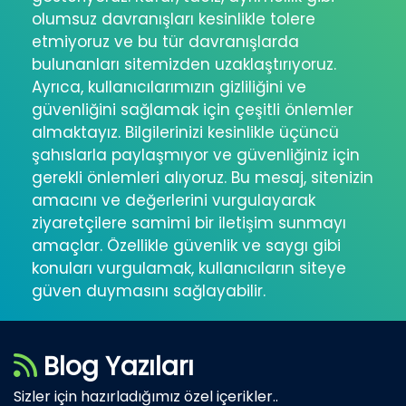
olumsuz davranışları kesinlikle tolere
etmiyoruz ve bu tür davranışlarda
bulunanları sitemizden uzaklaştırıyoruz.
Ayrıca, kullanıcılarımızın gizliliğini ve
güvenliğini sağlamak için çeşitli önlemler
almaktayız. Bilgilerinizi kesinlikle üçüncü
şahıslarla paylaşmıyor ve güvenliğiniz için
gerekli önlemleri alıyoruz. Bu mesaj, sitenizin
amacını ve değerlerini vurgulayarak
ziyaretçilere samimi bir iletişim sunmayı
amaçlar. Özellikle güvenlik ve saygı gibi
konuları vurgulamak, kullanıcıların siteye
güven duymasını sağlayabilir.
Blog Yazıları
Sizler için hazırladığımız özel içerikler..