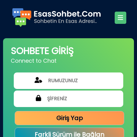
SOHBETE GİRİŞ
Connect to Chat
Giriş Yap
Farkli Sürüm ile Bağlan