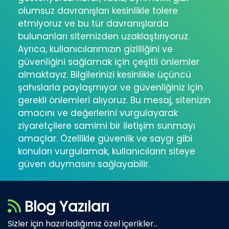
olumsuz davranışları kesinlikle tolere
etmiyoruz ve bu tür davranışlarda
bulunanları sitemizden uzaklaştırıyoruz.
Ayrıca, kullanıcılarımızın gizliliğini ve
güvenliğini sağlamak için çeşitli önlemler
almaktayız. Bilgilerinizi kesinlikle üçüncü
şahıslarla paylaşmıyor ve güvenliğiniz için
gerekli önlemleri alıyoruz. Bu mesaj, sitenizin
amacını ve değerlerini vurgulayarak
ziyaretçilere samimi bir iletişim sunmayı
amaçlar. Özellikle güvenlik ve saygı gibi
konuları vurgulamak, kullanıcıların siteye
güven duymasını sağlayabilir.
Blog Yazıları
Sizler için hazırladığımız özel içerikler..