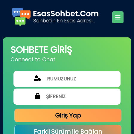
SOHBETE GİRİŞ
Connect to Chat
Giriş Yap
Farkli Sürüm ile Bağlan