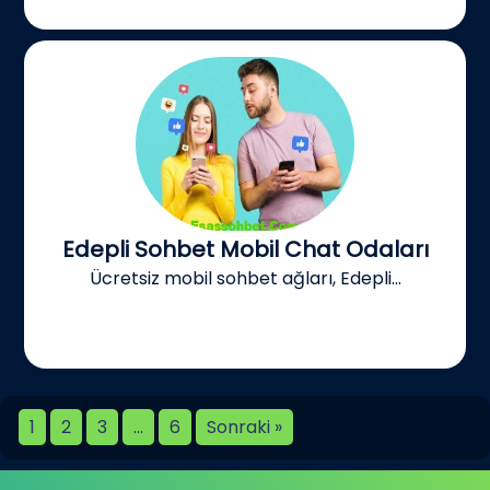
Edepli Sohbet Mobil Chat Odaları
Ücretsiz mobil sohbet ağları, Edepli...
1
2
3
…
6
Sonraki »