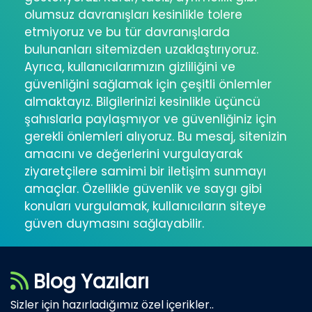
olumsuz davranışları kesinlikle tolere
etmiyoruz ve bu tür davranışlarda
bulunanları sitemizden uzaklaştırıyoruz.
Ayrıca, kullanıcılarımızın gizliliğini ve
güvenliğini sağlamak için çeşitli önlemler
almaktayız. Bilgilerinizi kesinlikle üçüncü
şahıslarla paylaşmıyor ve güvenliğiniz için
gerekli önlemleri alıyoruz. Bu mesaj, sitenizin
amacını ve değerlerini vurgulayarak
ziyaretçilere samimi bir iletişim sunmayı
amaçlar. Özellikle güvenlik ve saygı gibi
konuları vurgulamak, kullanıcıların siteye
güven duymasını sağlayabilir.
Blog Yazıları
Sizler için hazırladığımız özel içerikler..