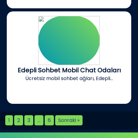
Edepli Sohbet Mobil Chat Odaları
Ücretsiz mobil sohbet ağları, Edepli...
1
2
3
…
6
Sonraki »