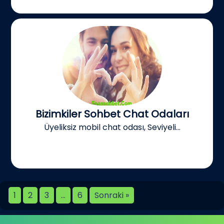
Bizimkiler Sohbet Chat Odaları
Üyeliksiz mobil chat odası, Seviyeli...
1
2
3
…
6
Sonraki »