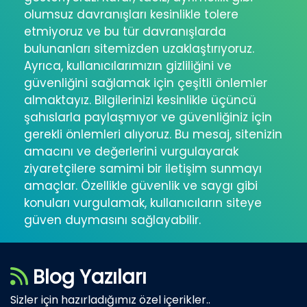
olumsuz davranışları kesinlikle tolere
etmiyoruz ve bu tür davranışlarda
bulunanları sitemizden uzaklaştırıyoruz.
Ayrıca, kullanıcılarımızın gizliliğini ve
güvenliğini sağlamak için çeşitli önlemler
almaktayız. Bilgilerinizi kesinlikle üçüncü
şahıslarla paylaşmıyor ve güvenliğiniz için
gerekli önlemleri alıyoruz. Bu mesaj, sitenizin
amacını ve değerlerini vurgulayarak
ziyaretçilere samimi bir iletişim sunmayı
amaçlar. Özellikle güvenlik ve saygı gibi
konuları vurgulamak, kullanıcıların siteye
güven duymasını sağlayabilir.
Blog Yazıları
Sizler için hazırladığımız özel içerikler..