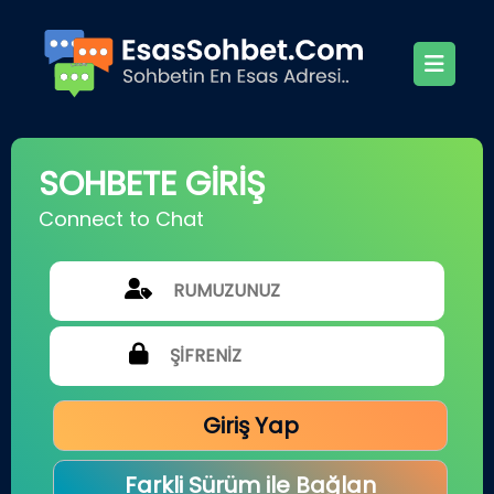
SOHBETE GİRİŞ
Connect to Chat
Giriş Yap
Farkli Sürüm ile Bağlan