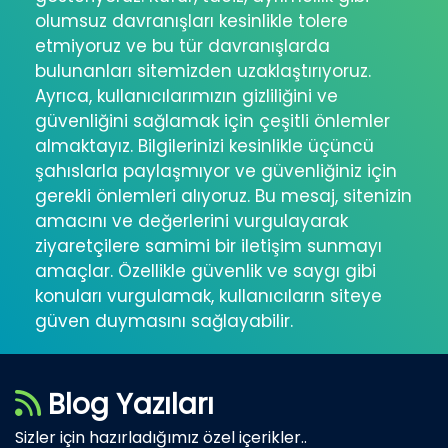
olumsuz davranışları kesinlikle tolere
etmiyoruz ve bu tür davranışlarda
bulunanları sitemizden uzaklaştırıyoruz.
Ayrıca, kullanıcılarımızın gizliliğini ve
güvenliğini sağlamak için çeşitli önlemler
almaktayız. Bilgilerinizi kesinlikle üçüncü
şahıslarla paylaşmıyor ve güvenliğiniz için
gerekli önlemleri alıyoruz. Bu mesaj, sitenizin
amacını ve değerlerini vurgulayarak
ziyaretçilere samimi bir iletişim sunmayı
amaçlar. Özellikle güvenlik ve saygı gibi
konuları vurgulamak, kullanıcıların siteye
güven duymasını sağlayabilir.
Blog Yazıları
Sizler için hazırladığımız özel içerikler..