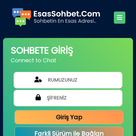
SOHBETE GİRİŞ
Connect to Chat
Giriş Yap
Farkli Sürüm ile Bağlan