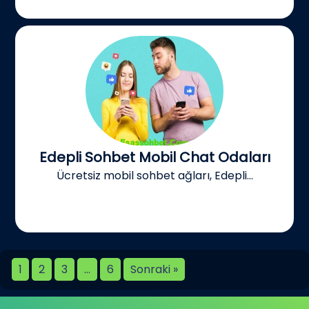
Edepli Sohbet Mobil Chat Odaları
Ücretsiz mobil sohbet ağları, Edepli...
1
2
3
…
6
Sonraki »