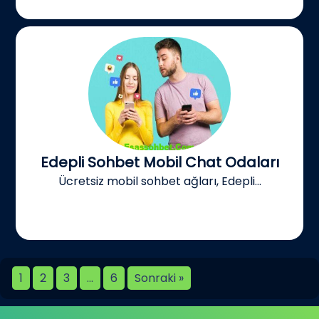
Edepli Sohbet Mobil Chat Odaları
Ücretsiz mobil sohbet ağları, Edepli...
1
2
3
…
6
Sonraki »