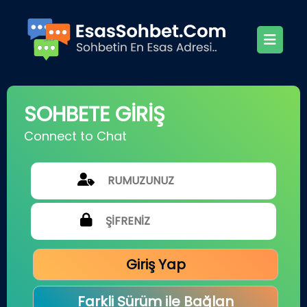
SOHBETE GİRİŞ
Connect to Chat
Giriş Yap
Farkli Sürüm ile Bağlan