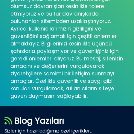
olumsuz davranışları kesinlikle tolere
etmiyoruz ve bu tür davranışlarda
bulunanları sitemizden uzaklaştırıyoruz.
Ayrıca, kullanıcılarımızın gizliliğini ve
güvenliğini sağlamak için çeşitli önlemler
almaktayız. Bilgilerinizi kesinlikle üçüncü
şahıslarla paylaşmıyor ve güvenliğiniz için
gerekli önlemleri alıyoruz. Bu mesaj, sitenizin
amacını ve değerlerini vurgulayarak
ziyaretçilere samimi bir iletişim sunmayı
amaçlar. Özellikle güvenlik ve saygı gibi
konuları vurgulamak, kullanıcıların siteye
güven duymasını sağlayabilir.
Blog Yazıları
Sizler için hazırladığımız özel içerikler..