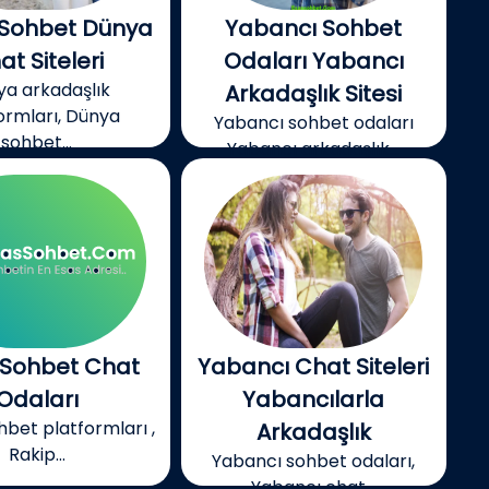
Sohbet Dünya
Yabancı Sohbet
at Siteleri
Odaları Yabancı
ya arkadaşlık
Arkadaşlık Sitesi
ormları, Dünya
Yabancı sohbet odaları
sohbet...
Yabancı arkadaşlık...
 Sohbet Chat
Yabancı Chat Siteleri
Odaları
Yabancılarla
hbet platformları ,
Arkadaşlık
Rakip...
Yabancı sohbet odaları,
Yabancı chat...