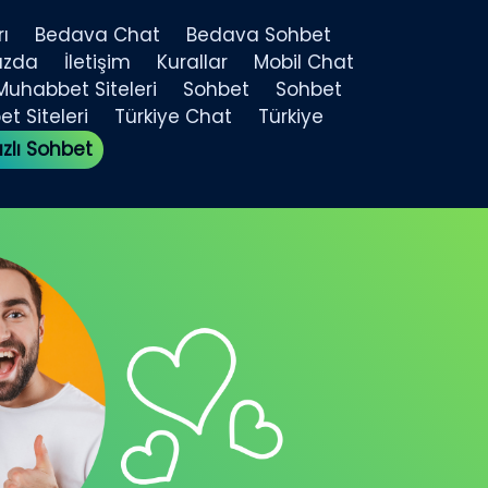
ı
Bedava Chat
Bedava Sohbet
ızda
İletişim
Kurallar
Mobil Chat
Muhabbet Siteleri
Sohbet
Sohbet
t Siteleri
Türkiye Chat
Türkiye
ızlı Sohbet