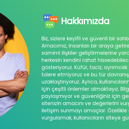
Hakkımızda
Biz, sizlere keyifli ve güvenli bir s
Amacımız, insanları bir araya getir
samimi ilişkiler geliştirmelerine ya
herkesin kendini rahat hissedebil
gösteriyoruz. Küfür, taciz, ayrımcılık
tolere etmiyoruz ve bu tür davranı
uzaklaştırıyoruz. Ayrıca, kullanıcılar
için çeşitli önlemler almaktayız. Bilg
paylaşmıyor ve güvenliğiniz için ger
sitenizin amacını ve değerlerini vu
iletişim sunmayı amaçlar. Özellikle 
vurgulamak, kullanıcıların siteye g