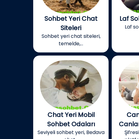
Sohbet Yeri Chat
Laf S
Laf s
Siteleri
Sohbet yeri chat siteleri,
temelde,...
Chat Yeri Mobil
Can
Sohbet Odaları
Canlar
Seviyeli sohbet yeri, Bedava
Şifres