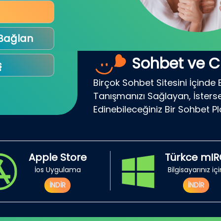
 Bağlan
Sohbet ve C
ş
Birçok Sohbet Sitesini İçinde 
Tanışmanızı Sağlayan, İsterse
Edinebileceğiniz Bir Sohbet P
Apple Store
Türkce mI
İos Uygulama
Bilgisayarınız iç
İNDİR
İNDİR