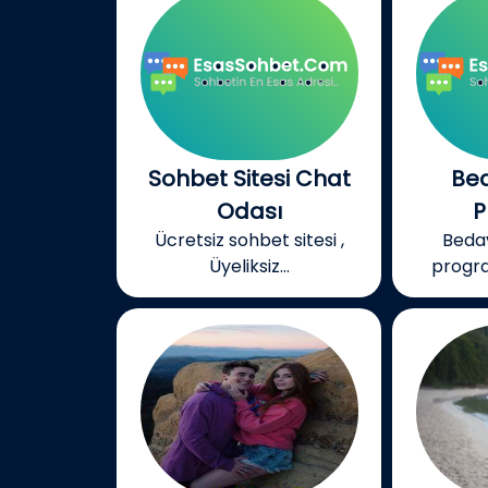
Sohbet Sitesi Chat
Be
Odası
P
Ücretsiz sohbet sitesi ,
Beda
Üyeliksiz...
progra