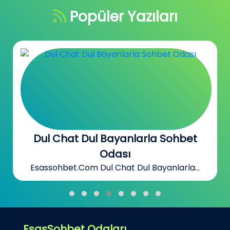
Popüler Yazıları
Evli Kadın Sohbet Evli Erkek Chat
Odası
Esassohbet.Com Evli Kadın Sohbet Evli...
EsasSohbet Odaları