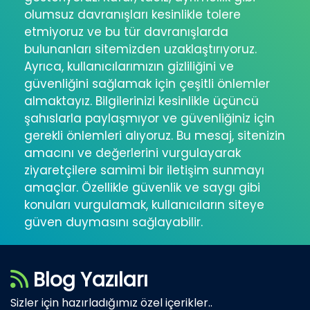
olumsuz davranışları kesinlikle tolere
etmiyoruz ve bu tür davranışlarda
bulunanları sitemizden uzaklaştırıyoruz.
Ayrıca, kullanıcılarımızın gizliliğini ve
güvenliğini sağlamak için çeşitli önlemler
almaktayız. Bilgilerinizi kesinlikle üçüncü
şahıslarla paylaşmıyor ve güvenliğiniz için
gerekli önlemleri alıyoruz. Bu mesaj, sitenizin
amacını ve değerlerini vurgulayarak
ziyaretçilere samimi bir iletişim sunmayı
amaçlar. Özellikle güvenlik ve saygı gibi
konuları vurgulamak, kullanıcıların siteye
güven duymasını sağlayabilir.
Blog Yazıları
Sizler için hazırladığımız özel içerikler..