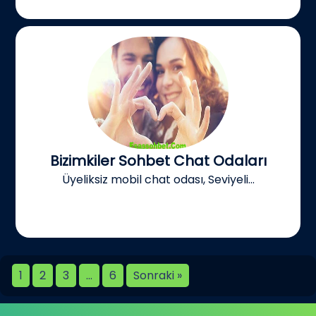
Bizimkiler Sohbet Chat Odaları
Üyeliksiz mobil chat odası, Seviyeli...
1
2
3
…
6
Sonraki »