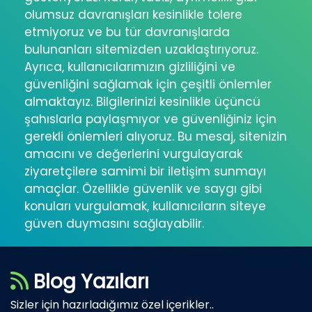
olumsuz davranışları kesinlikle tolere
etmiyoruz ve bu tür davranışlarda
bulunanları sitemizden uzaklaştırıyoruz.
Ayrıca, kullanıcılarımızın gizliliğini ve
güvenliğini sağlamak için çeşitli önlemler
almaktayız. Bilgilerinizi kesinlikle üçüncü
şahıslarla paylaşmıyor ve güvenliğiniz için
gerekli önlemleri alıyoruz. Bu mesaj, sitenizin
amacını ve değerlerini vurgulayarak
ziyaretçilere samimi bir iletişim sunmayı
amaçlar. Özellikle güvenlik ve saygı gibi
konuları vurgulamak, kullanıcıların siteye
güven duymasını sağlayabilir.
Blog Yazıları
Sizler için hazırladığımız özel içerikler..