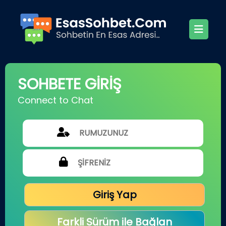
SOHBETE GİRİŞ
Connect to Chat
Giriş Yap
Farkli Sürüm ile Bağlan