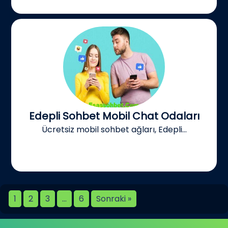
Edepli Sohbet Mobil Chat Odaları
Ücretsiz mobil sohbet ağları, Edepli...
1
2
3
…
6
Sonraki »