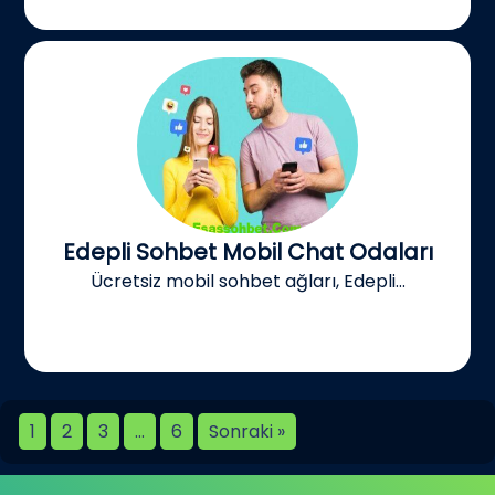
Edepli Sohbet Mobil Chat Odaları
Ücretsiz mobil sohbet ağları, Edepli...
1
2
3
…
6
Sonraki »