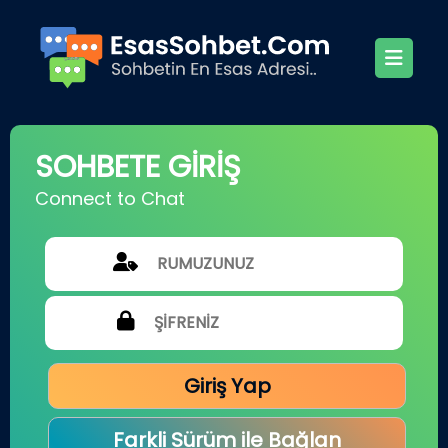
SOHBETE GİRİŞ
Connect to Chat
Giriş Yap
Farkli Sürüm ile Bağlan