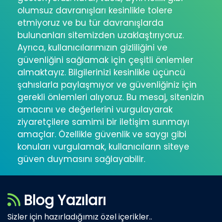
olumsuz davranışları kesinlikle tolere
etmiyoruz ve bu tür davranışlarda
bulunanları sitemizden uzaklaştırıyoruz.
Ayrıca, kullanıcılarımızın gizliliğini ve
güvenliğini sağlamak için çeşitli önlemler
almaktayız. Bilgilerinizi kesinlikle üçüncü
şahıslarla paylaşmıyor ve güvenliğiniz için
gerekli önlemleri alıyoruz. Bu mesaj, sitenizin
amacını ve değerlerini vurgulayarak
ziyaretçilere samimi bir iletişim sunmayı
amaçlar. Özellikle güvenlik ve saygı gibi
konuları vurgulamak, kullanıcıların siteye
güven duymasını sağlayabilir.
Blog Yazıları
Sizler için hazırladığımız özel içerikler..