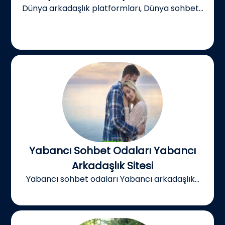
Dünya arkadaşlık platformları, Dünya sohbet...
Yabancı Sohbet Odaları Yabancı
Arkadaşlık Sitesi
Yabancı sohbet odaları Yabancı arkadaşlık...