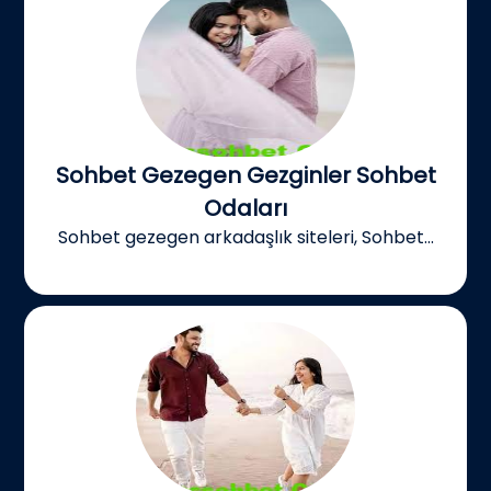
Sohbet Gezegen Gezginler Sohbet
Odaları
Sohbet gezegen arkadaşlık siteleri, Sohbet...