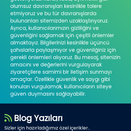
olumsuz davranışları kesinlikle tolere
etmiyoruz ve bu tür davranışlarda
bulunanları sitemizden uzaklaştırıyoruz.
Ayrıca, kullanıcılarımızın gizliliğini ve
güvenliğini sağlamak için çeşitli önlemler
almaktayız. Bilgilerinizi kesinlikle üçüncü
şahıslarla paylaşmıyor ve güvenliğiniz için
gerekli önlemleri alıyoruz. Bu mesaj, sitenizin
amacını ve değerlerini vurgulayarak
ziyaretçilere samimi bir iletişim sunmayı
amaçlar. Özellikle güvenlik ve saygı gibi
konuları vurgulamak, kullanıcıların siteye
güven duymasını sağlayabilir.
Blog Yazıları
Sizler için hazırladığımız özel içerikler..