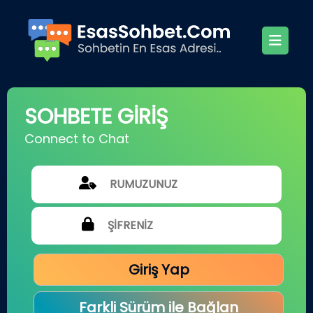
SOHBETE GİRİŞ
Connect to Chat
Giriş Yap
Farkli Sürüm ile Bağlan