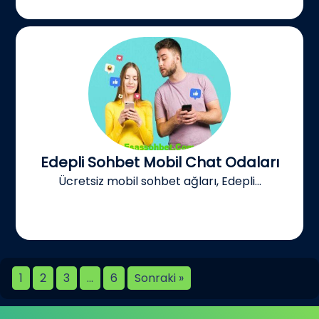
Edepli Sohbet Mobil Chat Odaları
Ücretsiz mobil sohbet ağları, Edepli...
1
2
3
…
6
Sonraki »