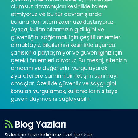
olumsuz davranışları kesinlikle tolere
etmiyoruz ve bu tür davranışlarda
bulunanları sitemizden uzaklaştırıyoruz.
Ayrıca, kullanıcılarımızın gizliliğini ve
güvenliğini sağlamak için çeşitli önlemler
almaktayız. Bilgilerinizi kesinlikle üçüncü
şahıslarla paylaşmıyor ve güvenliğiniz için
gerekli önlemleri alıyoruz. Bu mesaj, sitenizin
amacını ve değerlerini vurgulayarak
ziyaretçilere samimi bir iletişim sunmayı
amaçlar. Özellikle güvenlik ve saygı gibi
konuları vurgulamak, kullanıcıların siteye
güven duymasını sağlayabilir.
Blog Yazıları
Sizler için hazırladığımız özel içerikler..