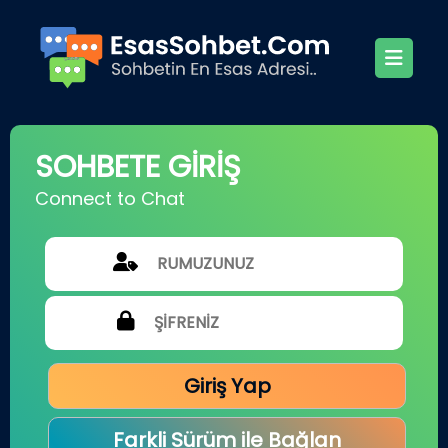
SOHBETE GİRİŞ
Connect to Chat
Giriş Yap
Farkli Sürüm ile Bağlan