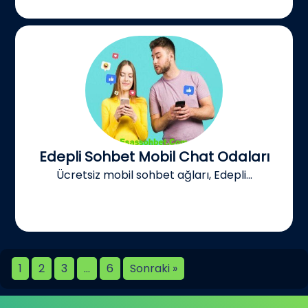
Edepli Sohbet Mobil Chat Odaları
Ücretsiz mobil sohbet ağları, Edepli...
1
2
3
…
6
Sonraki »