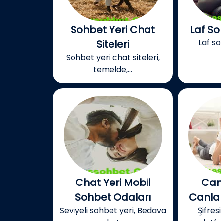
Sohbet Yeri Chat
Laf S
Laf s
Siteleri
Sohbet yeri chat siteleri,
temelde,...
Chat Yeri Mobil
Can
Sohbet Odaları
Canlar
Seviyeli sohbet yeri, Bedava
Şifres