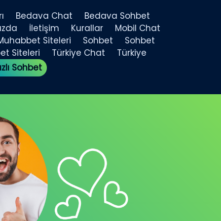
ı
Bedava Chat
Bedava Sohbet
ızda
İletişim
Kurallar
Mobil Chat
Muhabbet Siteleri
Sohbet
Sohbet
t Siteleri
Türkiye Chat
Türkiye
ızlı Sohbet