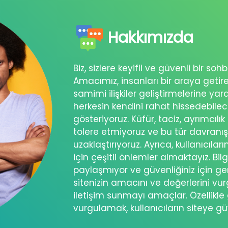
Hakkımızda
Biz, sizlere keyifli ve güvenli bir s
Amacımız, insanları bir araya getir
samimi ilişkiler geliştirmelerine ya
herkesin kendini rahat hissedebil
gösteriyoruz. Küfür, taciz, ayrımcılık
tolere etmiyoruz ve bu tür davranı
uzaklaştırıyoruz. Ayrıca, kullanıcılar
için çeşitli önlemler almaktayız. Bilg
paylaşmıyor ve güvenliğiniz için ger
sitenizin amacını ve değerlerini vu
iletişim sunmayı amaçlar. Özellikle 
vurgulamak, kullanıcıların siteye g