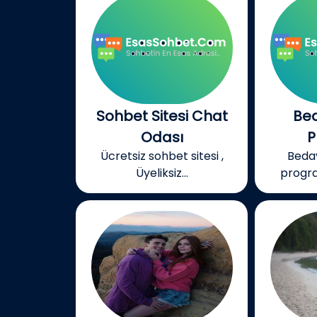
Sohbet Sitesi Chat
Be
Odası
P
Ücretsiz sohbet sitesi ,
Beda
Üyeliksiz...
progra