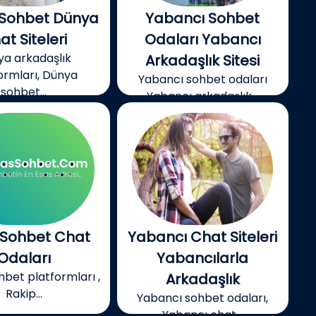
Sohbet Dünya
Yabancı Sohbet
at Siteleri
Odaları Yabancı
ya arkadaşlık
Arkadaşlık Sitesi
ormları, Dünya
Yabancı sohbet odaları
sohbet...
Yabancı arkadaşlık...
 Sohbet Chat
Yabancı Chat Siteleri
Odaları
Yabancılarla
hbet platformları ,
Arkadaşlık
Rakip...
Yabancı sohbet odaları,
Yabancı chat...