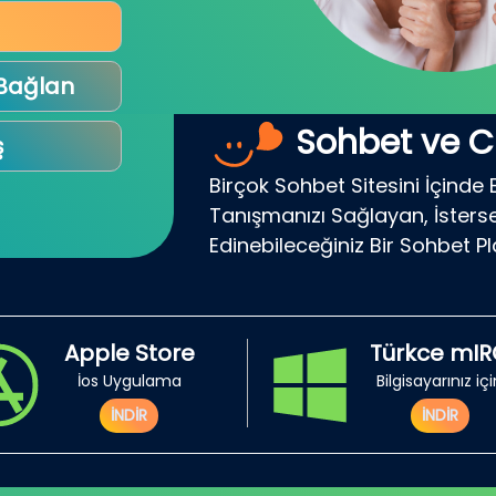
 Bağlan
Sohbet ve C
ş
Birçok Sohbet Sitesini İçinde 
Tanışmanızı Sağlayan, İsterse
Edinebileceğiniz Bir Sohbet P
Apple Store
Türkce mI
İos Uygulama
Bilgisayarınız iç
İNDİR
İNDİR