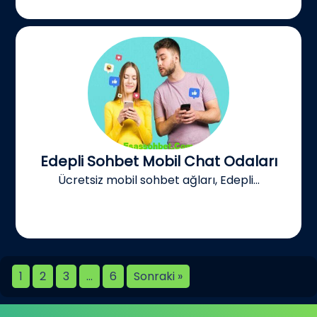
Edepli Sohbet Mobil Chat Odaları
Ücretsiz mobil sohbet ağları, Edepli...
1
2
3
…
6
Sonraki »