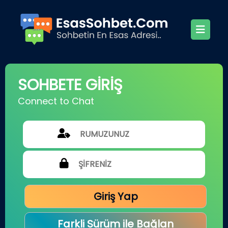
SOHBETE GİRİŞ
Connect to Chat
Giriş Yap
Farkli Sürüm ile Bağlan