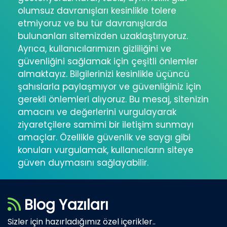
olumsuz davranışları kesinlikle tolere
etmiyoruz ve bu tür davranışlarda
bulunanları sitemizden uzaklaştırıyoruz.
Ayrıca, kullanıcılarımızın gizliliğini ve
güvenliğini sağlamak için çeşitli önlemler
almaktayız. Bilgilerinizi kesinlikle üçüncü
şahıslarla paylaşmıyor ve güvenliğiniz için
gerekli önlemleri alıyoruz. Bu mesaj, sitenizin
amacını ve değerlerini vurgulayarak
ziyaretçilere samimi bir iletişim sunmayı
amaçlar. Özellikle güvenlik ve saygı gibi
konuları vurgulamak, kullanıcıların siteye
güven duymasını sağlayabilir.
Blog Yazıları
Sizler için hazırladığımız özel içerikler..