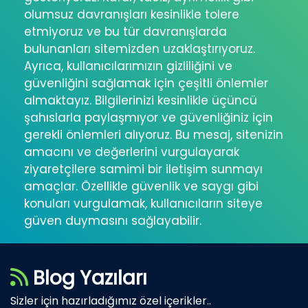
olumsuz davranışları kesinlikle tolere
etmiyoruz ve bu tür davranışlarda
bulunanları sitemizden uzaklaştırıyoruz.
Ayrıca, kullanıcılarımızın gizliliğini ve
güvenliğini sağlamak için çeşitli önlemler
almaktayız. Bilgilerinizi kesinlikle üçüncü
şahıslarla paylaşmıyor ve güvenliğiniz için
gerekli önlemleri alıyoruz. Bu mesaj, sitenizin
amacını ve değerlerini vurgulayarak
ziyaretçilere samimi bir iletişim sunmayı
amaçlar. Özellikle güvenlik ve saygı gibi
konuları vurgulamak, kullanıcıların siteye
güven duymasını sağlayabilir.
Blog Yazıları
Sizler için hazırladığımız özel içerikler..