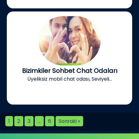
Bizimkiler Sohbet Chat Odaları
Üyeliksiz mobil chat odası, Seviyeli...
1
2
3
…
6
Sonraki »