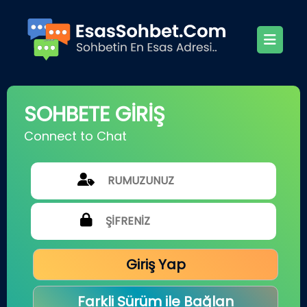
SOHBETE GİRİŞ
Connect to Chat
Giriş Yap
Farkli Sürüm ile Bağlan