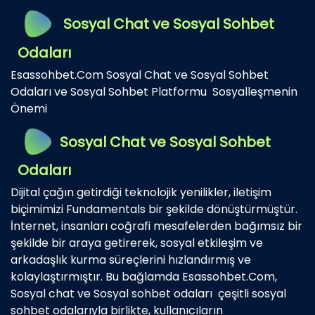
Sosyal Chat ve Sosyal Sohbet
Odaları
Esassohbet.Com Sosyal Chat ve Sosyal Sohbet
Odaları ve Sosyal Sohbet Platformu Sosyalleşmenin
Önemi
Sosyal Chat ve Sosyal Sohbet
Odaları
Dijital çağın getirdiği teknolojik yenilikler, iletişim
biçimimizi Fundamentals bir şekilde dönüştürmüştür.
İnternet, insanları coğrafi mesafelerden bağımsız bir
şekilde bir araya getirerek, sosyal etkileşim ve
arkadaşlık kurma süreçlerini hızlandırmış ve
kolaylaştırmıştır. Bu bağlamda Esassohbet.Com,
Sosyal chat ve Sosyal sohbet odaları çeşitli sosyal
sohbet odalarıyla birlikte, kullanıcıların