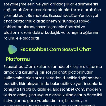
sosyalleşmelerini ve yeni arkadaşlıklar edinmelerini
sağlamak üzere tasarlanmış bir platform olarak öne
çıkmaktadır. Bu makale, Esassohbet.Com’un sosyal
chat platformu olarak önemini, sunduğu sosyal
sohbet odalarını, sosyalleşmenin önemini ve
platform üzerindeki arkadaşlık ve tanışma ağlarının
rolünü ele alacaktır.
Esassohbet.Com Sosyal Chat
Platformu
Esassohbet.Com, kullanıcılarında etkileşim oluşturma
amacıyla kurulmuş bir sosyal chat platformudur.
Kullanıcılar, platform üzerinden diledikleri gibi sohbet
edebilir, fikir alışverişinde bulunabilir ve yeni insanlarla
tanışma fırsatı bulabilirler. Esassohbet.Com, modern
iletişim anlayışına uygun olarak, kullanıcıların öncelikli
ihtiyaçlarına göre yapılandırılmış bir deneyim