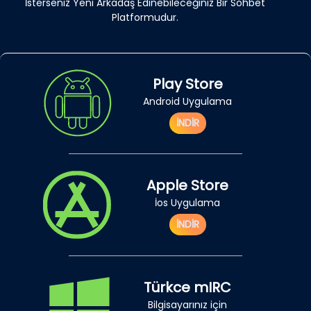
İsterseniz Yeni Arkadaş Edinebileceğiniz Bir Sohbet
Platformudur.
Play Store
Android Uygulama
İNDİR
Apple Store
İos Uygulama
İNDİR
Türkce mIRC
Bilgisayarınız için