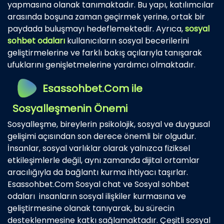
yapmasına olanak tanımaktadır. Bu yapı, katılımcılar
arasında boşuna zaman geçirmek yerine, ortak bir
paydada buluşmayı hedeflemektedir. Ayrıca,
sosyal
sohbet odaları
kullanıcıların sosyal becerilerini
geliştirmelerine ve farklı bakış açılarıyla tanışarak
ufuklarını genişletmelerine yardımcı olmaktadır.
Esassohbet.Com ile
Sosyalleşmenin Önemi
Sosyalleşme, bireylerin psikolojik, sosyal ve duygusal
gelişimi açısından son derece önemli bir olgudur.
İnsanlar, sosyal varlıklar olarak yalnızca fiziksel
etkileşimlerle değil, aynı zamanda dijital ortamlar
aracılığıyla da bağlantı kurma ihtiyacı taşırlar.
Esassohbet.Com Sosyal chat ve Sosyal sohbet
odaları insanların sosyal ilişkiler kurmasına ve
geliştirmesine olanak tanıyarak, bu sürecin
desteklenmesine katkı sağlamaktadır. Çeşitli sosyal