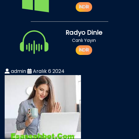
İNDİR
Radyo Dinle
Canlı Yayın
İNDİR
admin
Aralık 6 2024