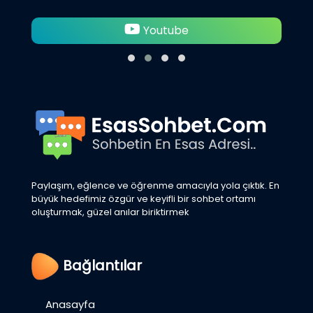
Youtube
Paylaşım, eğlence ve öğrenme amacıyla yola çıktık. En
büyük hedefimiz özgür ve keyifli bir sohbet ortamı
oluşturmak, güzel anılar biriktirmek
Bağlantılar
Anasayfa