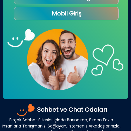
Mobil Giriş
Sohbet ve Chat Odaları
Birçok Sohbet Sitesini İçinde Barındıran, Birden Fazla
İnsanlarla Tanışmanızı Sağlayan, İsterseniz Arkadaşlarınızla,