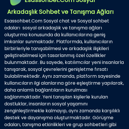
Esassohbet.Com Sosyal
Arkadaşlık Sohbet ve Tanışma Ağları
Esassohbet.Com Sosyal chat ve Sosyal sohbet
odaları sosyal arkadaşlık ve tanışma ağları
oluşturma konusunda da kullanıcılarına geniş
imkanlar sunmaktadır. Platformda, kullanıcıların
birbirleriyle tanışabilmesi ve arkadaşlık ilişkileri
geliştirebilmesi için tasarlanmış özel özellikler
bulunmaktadır. Bu sayede, katılımcılar yeni insanlarla
tanışarak, sosyal çevrelerini genişletme fırsatı
bulabilmektedir. Aynı zamanda, platform sayesinde
kullanıcıların ilgi alanlarına göre eşleştirme yapılarak,
daha anlamlı bağlantıların kurulması
sağlanmaktadır. Yeni tanışılan kişilerle kurulan
dostluklar, insanların sosyal yaşamını
zenginleştirmekle kalmayıp, aynı zamanda karşılıklı
destek ve dayanışma oluşturmaktadır. Görüşme
odaları, tanışma etkinlikleri ve grup sohbetleri gibi