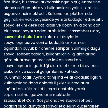
özellikler, bu sosyal arkadaşlık ağının güçlenmesine
olanak sağlamakta ve kullanıcıların yalnızlık hissini
asgariye indirmektedir. Kullanıcılar, platformda
geçirdikleri vakit sayesinde yeni arkadaşlar edinebilir,
sosyal etkinliklere katılabilir ve dolayısıyla daha canlı
bir sosyal hayata adım atabilirler. Esassohbet.Com,
sosyal chat platformu
olarak, bireylerin
sosyalleşmesi ve yeni arkadaşlıklar kurması
açısından büyük bir öneme sahiptir. Sunmuş olduğu
sosyal sohbet odaları, kullanıcıların ilgi alanlarına
göre bir araya gelmesine imkan tanırken,
sosyalleşmenin getirdiği olumlu etkilerle bireylerin
psikolojik ve sosyal gelişimlerine katkıda
bulunmaktadır. Ayrıca, tanışma ve arkadaşlık ağları,
kullanıcıların daha anlamlı ilişkiler kurmalarını
sağlarken, kültürel etkileşimi destekleyerek
toplumsal hoşgörüyü artırmaktadır.
Esassohbet.Com, Sosyal chat ve Sosyal sohbet
odaları dijital dünyada sosyal etkileşimi güçlendiren