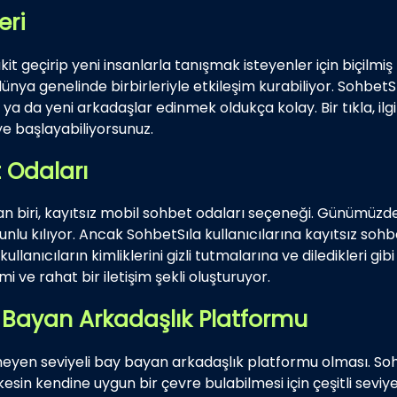
eri
vakit geçirip yeni insanlarla tanışmak isteyenler için biçilm
ünya genelinde birbirleriyle etkileşim kurabiliyor. SohbetS
 ya da yeni arkadaşlar edinmek oldukça kolay. Bir tıkla, il
e başlayabiliyorsunuz.
 Odaları
an biri, kayıtsız mobil sohbet odaları seçeneği. Günümüz
runlu kılıyor. Ancak SohbetSıla kullanıcılarına kayıtsız s
llanıcıların kimliklerini gizli tutmalarına ve diledikleri g
i ve rahat bir iletişim şekli oluşturuyor.
y Bayan Arkadaşlık Platformu
tirmeyen seviyeli bay bayan arkadaşlık platformu olması. S
rkesin kendine uygun bir çevre bulabilmesi için çeşitli sevi