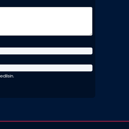
dilsin.