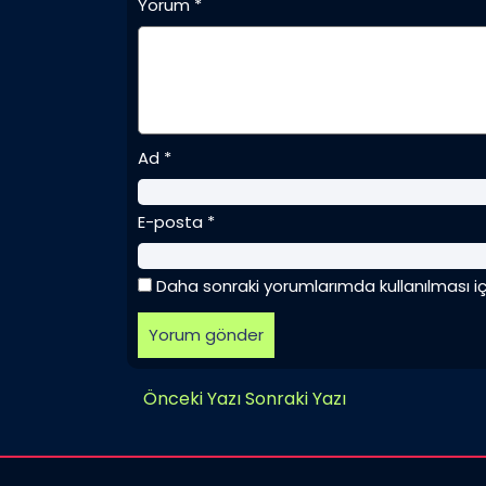
Yorum
*
Ad
*
E-posta
*
Daha sonraki yorumlarımda kullanılması i
Önceki Yazı
Sonraki Yazı