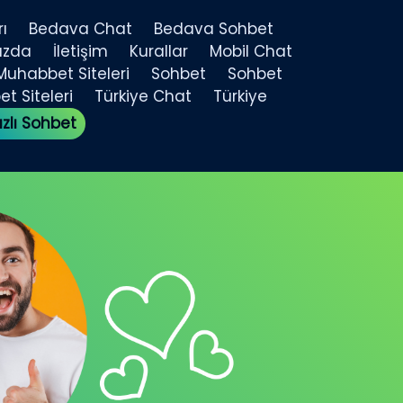
ı
Bedava Chat
Bedava Sohbet
ızda
İletişim
Kurallar
Mobil Chat
Muhabbet Siteleri
Sohbet
Sohbet
t Siteleri
Türkiye Chat
Türkiye
ızlı Sohbet