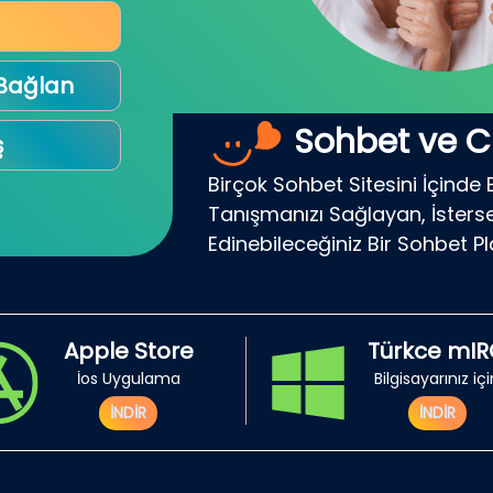
 Bağlan
Sohbet ve C
ş
Birçok Sohbet Sitesini İçinde 
Tanışmanızı Sağlayan, İsterse
Edinebileceğiniz Bir Sohbet P
Apple Store
Türkce mI
İos Uygulama
Bilgisayarınız iç
İNDİR
İNDİR