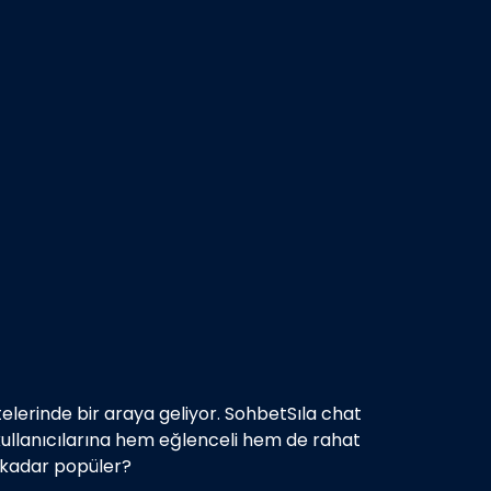
elerinde bir araya geliyor. SohbetSıla chat
 kullanıcılarına hem eğlenceli hem de rahat
 kadar popüler?