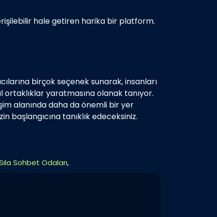
işilebilir hale getiren harika bir platform.
nıcılarına birçok seçenek sunarak, insanları
al ortaklıklar yaratmasına olanak tanıyor.
leşim alanında daha da önemli bir yer
in başlangıcına tanıklık edeceksiniz.
ıla Sohbet Odaları
,