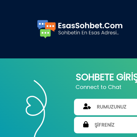
SOHBETE GİRİ
Connect to Chat