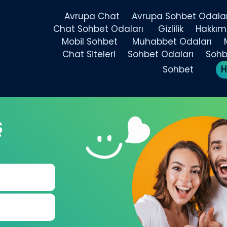
Avrupa Chat
Avrupa Sohbet Odalar
Chat Sohbet Odaları
Gizlilik
Hakkım
Mobil Sohbet
Muhabbet Odaları
Chat Siteleri
Sohbet Odaları
Sohbe
Sohbet
H
Ş