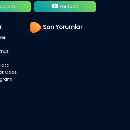
tagram
Youtube
Tw
r
Son Yorumlar
leri
Chat
Hattı
at Odası
gramı