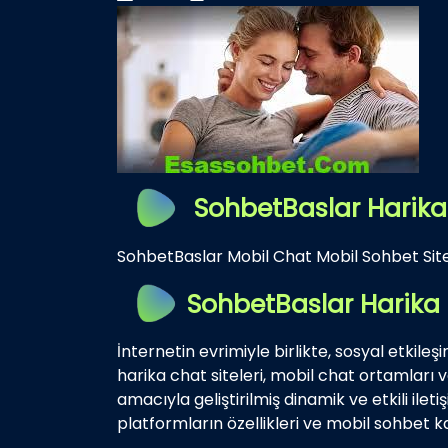
SohbetBaslar Harika
SohbetBaslar Mobil Chat Mobil Sohbet Site
SohbetBaslar Harika
İnternetin evrimiyle birlikte, sosyal etkile
harika chat siteleri, mobil chat ortamları v
amacıyla geliştirilmiş dinamik ve etkili il
platformların özellikleri ve mobil sohbet k