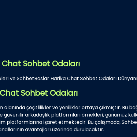
 Chat Sohbet Odaları
leri ve SohbetBaslar Harika Chat Sohbet Odaları Dünyanın
 Chat Sohbet Odaları
şim alanında çeşitlilikler ve yenilikler ortaya çıkmıştır. B
e güvenilir arkadaşlık platformları örnekleri, günümüz kulla
etişim platformlarına işaret etmektedir. Bu çalışmada, Soh
anallarının avantajları üzerinde durulacaktır.