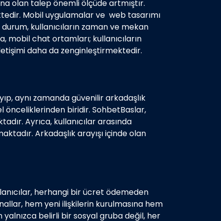
rına olan talep önemli ölçüde artmıştır.
mektedir. Mobil uygulamalar ve web tasarımı
 Bu durum, kullanıcıların zaman ve mekan
, mobil chat ortamları; kullanıcıların
letişimi daha da zenginleştirmektedir.
yıp, aynı zamanda güvenilir arkadaşlık
l önceliklerinden biridir. SohbetBaslar,
ktadır. Ayrıca, kullanıcılar arasında
amaktadır. Arkadaşlık arayışı içinde olan
ullanıcılar, herhangi bir ücret ödemeden
allar, hem yeni ilişkilerin kurulmasına hem
alnızca belirli bir sosyal gruba değil, her