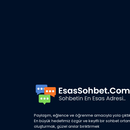
Paylaşım, eğlence ve öğrenme amacıyla yola çıktık
En büyük hedefimiz özgür ve keyifli bir sohbet orta
oluşturmak, güzel anılar biriktirmek