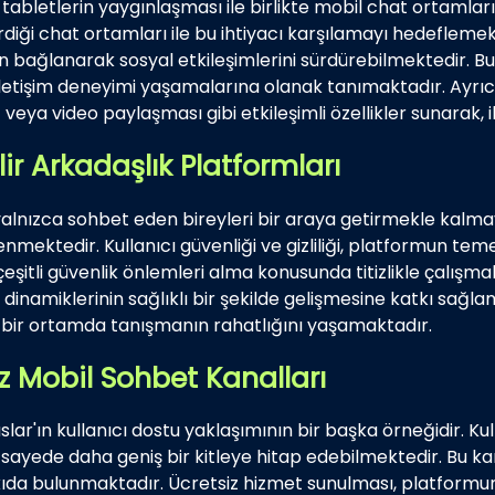
ve tabletlerin yaygınlaşması ile birlikte mobil chat ortamla
ştirdiği chat ortamları ile bu ihtiyacı karşılamayı hedefle
rden bağlanarak sosyal etkileşimlerini sürdürebilmektedir.
iletişim deneyimi yaşamalarına olanak tanımaktadır. Ayrıca
ya video paylaşması gibi etkileşimli özellikler sunarak, i
r Arkadaşlık Platformları
alnızca sohbet eden bireyleri bir araya getirmekle kalma
enmektedir. Kullanıcı güvenliği ve gizliliği, platformun teme
 çeşitli güvenlik önlemleri alma konusunda titizlikle çalışma
ki dinamiklerinin sağlıklı bir şekilde gelişmesine katkı sağl
li bir ortamda tanışmanın rahatlığını yaşamaktadır.
z Mobil Sohbet Kanalları
lar'ın kullanıcı dostu yaklaşımının bir başka örneğidir. K
sayede daha geniş bir kitleye hitap edebilmektedir. Bu kan
kıda bulunmaktadır. Ücretsiz hizmet sunulması, platformun y