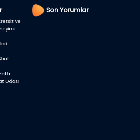
r
Son Yorumlar
retsiz ve
neyimi
leri
Chat
Hattı
at Odası