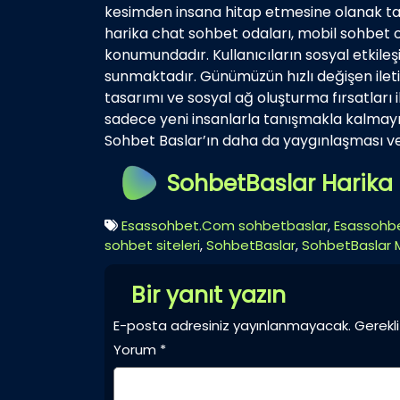
kesimden insana hitap etmesine olanak tan
harika chat sohbet odaları, mobil sohbet ort
konumundadır. Kullanıcıların sosyal etkile
sunmaktadır. Günümüzün hızlı değişen iletiş
tasarımı ve sosyal ağ oluşturma fırsatları i
sadece yeni insanlarla tanışmakla kalmayıp, 
Sohbet Baslar’ın daha da yaygınlaşması v
SohbetBaslar Harika
Esassohbet.Com sohbetbaslar
,
Esassohb
sohbet siteleri
,
SohbetBaslar
,
SohbetBaslar 
Bir yanıt yazın
E-posta adresiniz yayınlanmayacak.
Gerekli
Yorum
*