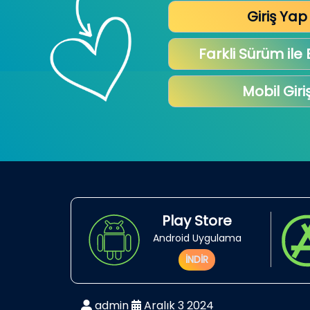
Giriş Yap
Farkli Sürüm ile
Mobil Giri
Play Store
Android Uygulama
İNDİR
admin
Aralık 3 2024