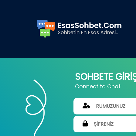
SOHBETE GİRİ
Connect to Chat