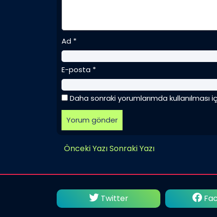
Ad
*
E-posta
*
Daha sonraki yorumlarımda kullanılması i
Önceki Yazı
Sonraki Yazı
utube
Twitter
Fac