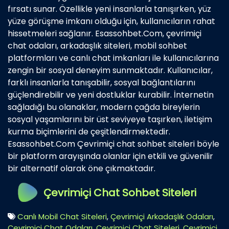
fırsatı sunar. Özellikle yeni insanlarla tanışırken, yüz
yüze görüşme imkanı olduğu için, kullanıcıların rahat
hissetmeleri sağlanır. Esassohbet.Com, çevrimiçi
chat odaları, arkadaşlık siteleri, mobil sohbet
platformları ve canlı chat imkanları ile kullanıcılarına
zengin bir sosyal deneyim sunmaktadır. Kullanıcılar,
farklı insanlarla tanışabilir, sosyal bağlantılarını
güçlendirebilir ve yeni dostluklar kurabilir. İnternetin
sağladığı bu olanaklar, modern çağda bireylerin
sosyal yaşamlarını bir üst seviyeye taşırken, iletişim
kurma biçimlerini de çeşitlendirmektedir.
Esassohbet.Com Çevrimiçi chat sohbet siteleri böyle
bir platform arayışında olanlar için etkili ve güvenilir
bir alternatif olarak öne çıkmaktadır.
Çevrimiçi Chat Sohbet Siteleri
Canlı Mobil Chat Siteleri
,
Çevrimiçi Arkadaşlık Odaları
,
Çevrimiçi Chat Odaları
,
Çevrimiçi Chat Siteleri
,
Çevrimiçi