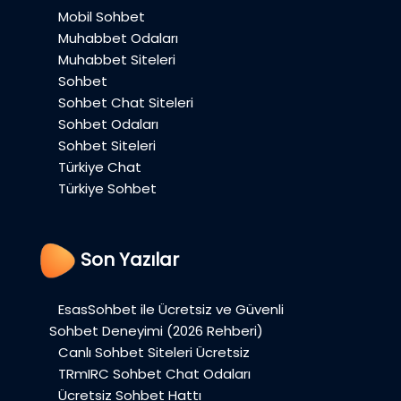
Mobil Sohbet
Muhabbet Odaları
Muhabbet Siteleri
Sohbet
Sohbet Chat Siteleri
Sohbet Odaları
Sohbet Siteleri
Türkiye Chat
Türkiye Sohbet
Son Yazılar
EsasSohbet ile Ücretsiz ve Güvenli
Sohbet Deneyimi (2026 Rehberi)
Canlı Sohbet Siteleri Ücretsiz
TRmIRC Sohbet Chat Odaları
Ücretsiz Sohbet Hattı