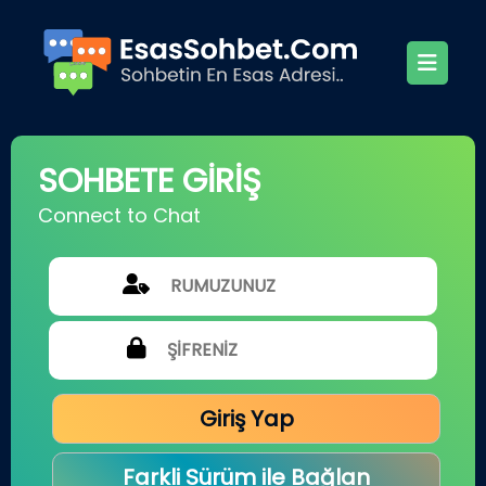
SOHBETE GİRİŞ
Connect to Chat
Giriş Yap
Farkli Sürüm ile Bağlan