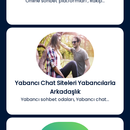
Online sohbet platformları , Rakip...
Yabancı Chat Siteleri Yabancılarla
Arkadaşlık
Yabancı sohbet odaları, Yabancı chat...