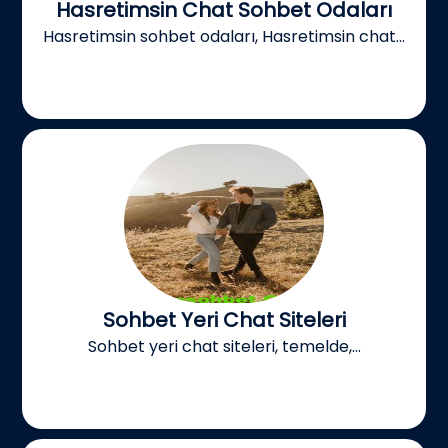
Hasretimsin Chat Sohbet Odaları
Hasretimsin sohbet odaları, Hasretimsin chat...
Sohbet Yeri Chat Siteleri
Sohbet yeri chat siteleri, temelde,...