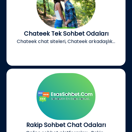
Chateek Tek Sohbet Odaları
Chateek chat siteleri, Chateek arkadaşlık...
Rakip Sohbet Chat Odaları