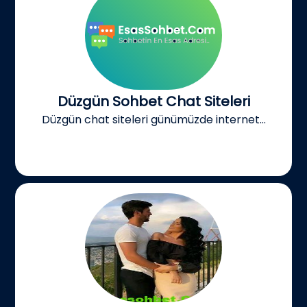
Düzgün Sohbet Chat Siteleri
Düzgün chat siteleri günümüzde internet...