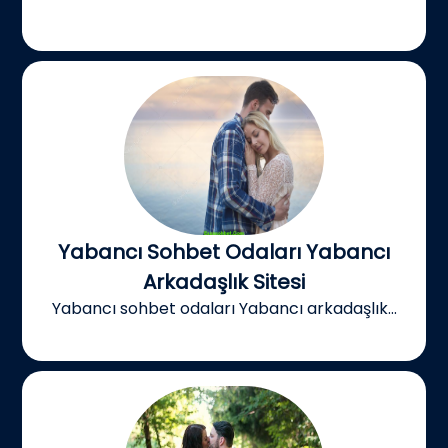
Yabancı Sohbet Odaları Yabancı
Arkadaşlık Sitesi
Yabancı sohbet odaları Yabancı arkadaşlık...